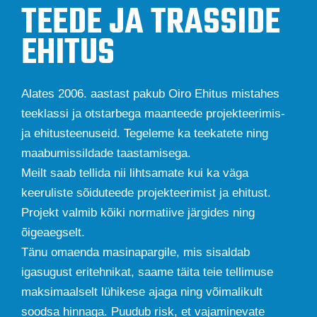
TEEDE JA TRASSIDE
EHITUS​
Alates 2006. aastast pakub Oiro Ehitus mistahes
teeklassi ja otstarbega maanteede projekteerimis-
ja ehitusteenuseid. Tegeleme ka teekatete ning
maabumissildade taastamisega.
Meilt saab tellida nii lihtsamate kui ka väga
keeruliste sõiduteede projekteerimist ja ehitust.
Projekt valmib kõiki normatiive järgides ning
õigeaegselt.
Tänu omaenda masinapargile, mis sisaldab
igasugust eritehnikat, saame täita teie tellimuse
maksimaalselt lühikese ajaga ning võimalikult
soodsa hinnaga. Puudub risk, et vajaminevate