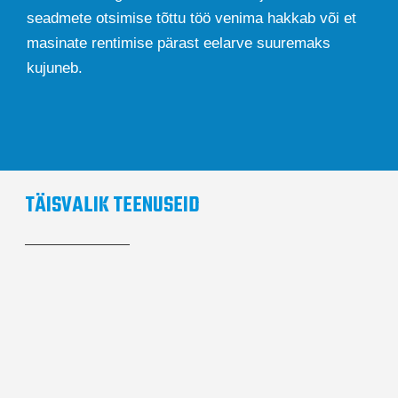
seadmete otsimise tõttu töö venima hakkab või et
masinate rentimise pärast eelarve suuremaks
kujuneb.
TÄISVALIK TEENUSEID
Pakume täisvalikut teenuseid, teil ei tule lisatööde
tarbeks teisi ettevõtteid otsida.